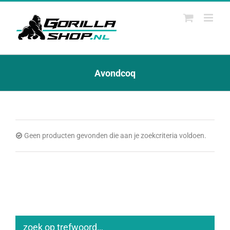
Ga
naar
inhoud
Avondcoq
Geen producten gevonden die aan je zoekcriteria voldoen.
zoek op trefwoord…