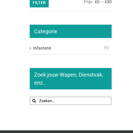
Min.
Max.
Prijs:
€0
—
€30
FILTER
prijs
prijs
Categorie
Infanterie
(1)
Zoek jouw Wapen, Dienstvak,
enz..
Zoeken
naar: