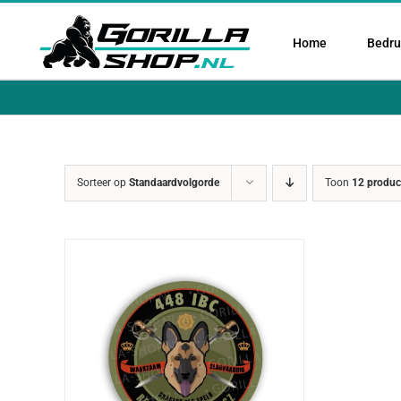
Ga
naar
Home
Bedruk
inhoud
Sorteer op
Standaardvolgorde
Toon
12 produc