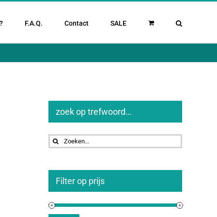
?
F.A.Q.
Contact
SALE
zoek op trefwoord…
Zoeken
naar:
Filter op prijs