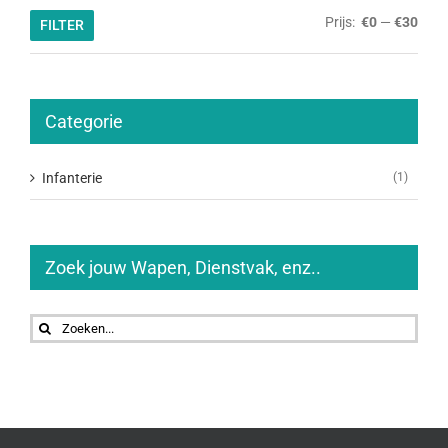
Min.
Max.
Prijs:
€0
—
€30
FILTER
prijs
prijs
Categorie
Infanterie
(1)
Zoek jouw Wapen, Dienstvak, enz..
Zoeken
naar: