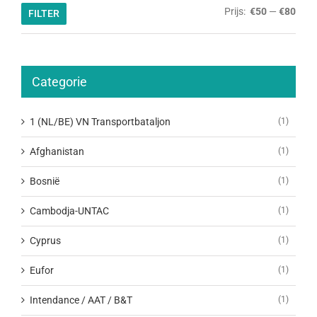
Min.
Max.
Prijs:
€50
—
€80
FILTER
prijs
prijs
Categorie
1 (NL/BE) VN Transportbataljon
(1)
Afghanistan
(1)
Bosnië
(1)
Cambodja-UNTAC
(1)
Cyprus
(1)
Eufor
(1)
Intendance / AAT / B&T
(1)