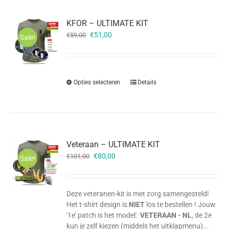
KFOR – ULTIMATE KIT
Oorspronkelijke
Huidige
€
51,00
€
59,00
Sale!
prijs
prijs
was:
is:
€59,00.
€51,00.
Opties selecteren
Details
Veteraan – ULTIMATE KIT
Oorspronkelijke
Huidige
€
80,00
€
101,00
Sale!
prijs
prijs
was:
is:
€101,00.
€80,00.
Deze veteranen-kit is met zorg samengesteld!
Het t-shirt design is
NIET
los te bestellen ! Jouw
'1e' patch is het model:
VETERAAN - NL
, de 2e
kun je
zelf
kiezen
(middels het uitklapmenu)...