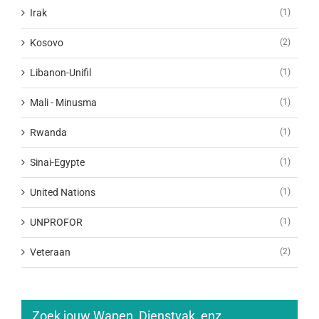
Irak
(1)
Kosovo
(2)
Libanon-Unifil
(1)
Mali - Minusma
(1)
Rwanda
(1)
Sinai-Egypte
(1)
United Nations
(1)
UNPROFOR
(1)
Veteraan
(2)
Zoek jouw Wapen, Dienstvak, enz..