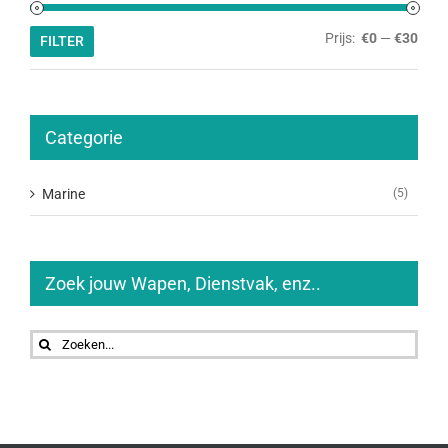
Min.
Max.
Prijs:
€0
—
€30
FILTER
prijs
prijs
Categorie
Marine
(5)
Zoek jouw Wapen, Dienstvak, enz..
Zoeken
naar: