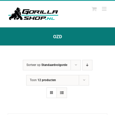
Ga
naar
inhoud
OZD
Sorteer op
Standaardvolgorde
Toon
12 producten