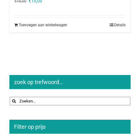
Oorspronkelijke
Huidige
€
15,00
€
18,00
prijs
prijs
was:
is:
€18,00.
€15,00.
Toevoegen aan winkelwagen
Details
zoek op trefwoord…
Zoeken
naar:
Filter op prijs