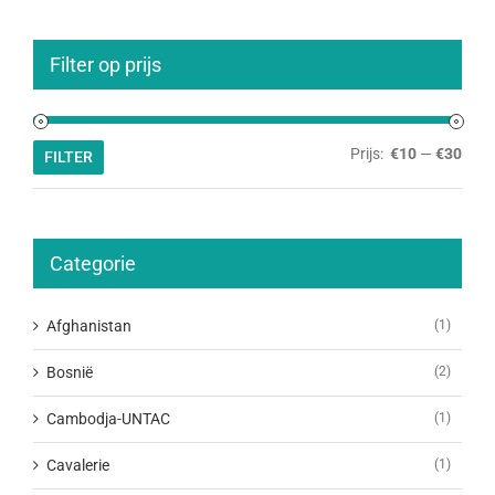
Filter op prijs
Min.
Max.
Prijs:
€10
—
€30
FILTER
prijs
prijs
Categorie
Afghanistan
(1)
Bosnië
(2)
Cambodja-UNTAC
(1)
Cavalerie
(1)