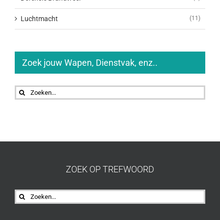
Luchtmacht
(11)
Zoek jouw Wapen, Dienstvak, enz..
Zoeken
naar:
ZOEK OP TREFWOORD
Zoeken
naar: