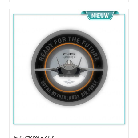
F-35 sticker – grijs