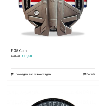
F-35 Coin
Oorspronkelijke
Huidige
€
15,50
€
20,00
prijs
prijs
was:
is:
€20,00.
€15,50.
Toevoegen aan winkelwagen
Details