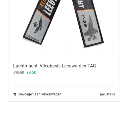
Luchtmacht- Vliegbasis Leeuwarden TAG
Oorspronkelijke
Huidige
€
9,50
€
10,50
prijs
prijs
was:
is:
€10,50.
€9,50.
Toevoegen aan winkelwagen
Details