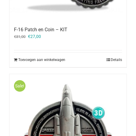
F-16 Patch en Coin – KIT
Oorspronkelijke
Huidige
€
27,00
€
31,00
prijs
prijs
was:
is:
€31,00.
€27,00.
Toevoegen aan winkelwagen
Details
Sale!