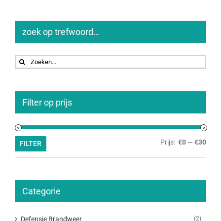
zoek op trefwoord…
Zoeken
naar:
Filter op prijs
Min.
Max.
Prijs:
€0
—
€30
FILTER
prijs
prijs
Categorie
Defensie Brandweer
(2)