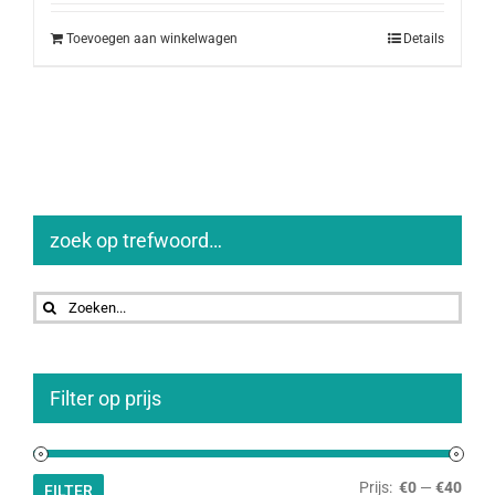
Toevoegen aan winkelwagen
Details
zoek op trefwoord…
Zoeken
naar:
Filter op prijs
Min.
Max.
Prijs:
€0
—
€40
FILTER