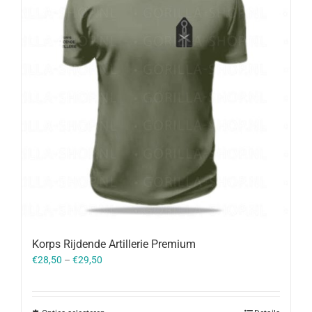
Korps Rijdende Artillerie Premium
€
28,50
–
€
29,50