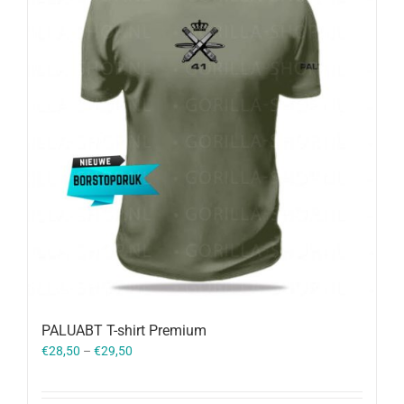
PALUABT T-shirt Premium
€
28,50
–
€
29,50