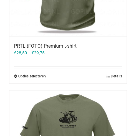
PRTL (FOTO) Premium t-shirt
€
28,50
–
€
29,75
Opties selecteren
Details