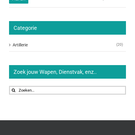
prijs
prijs
Categorie
Artillerie
(20)
Zoek jouw Wapen, Dienstvak, enz..
Zoeken
naar: