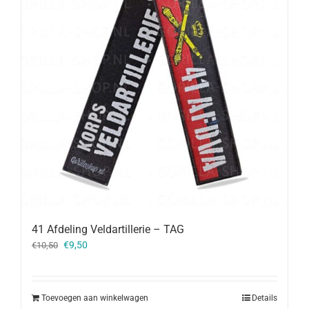
41 Afdeling Veldartillerie – TAG
Oorspronkelijke
Huidige
€
9,50
€
10,50
prijs
prijs
was:
is:
€10,50.
€9,50.
Toevoegen aan winkelwagen
Details