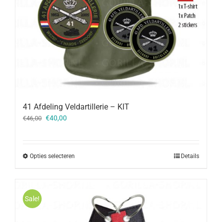
41 Afdeling Veldartillerie – KIT
Oorspronkelijke
Huidige
€
40,00
€
46,00
prijs
prijs
was:
is:
€46,00.
€40,00.
Opties selecteren
Details
Sale!