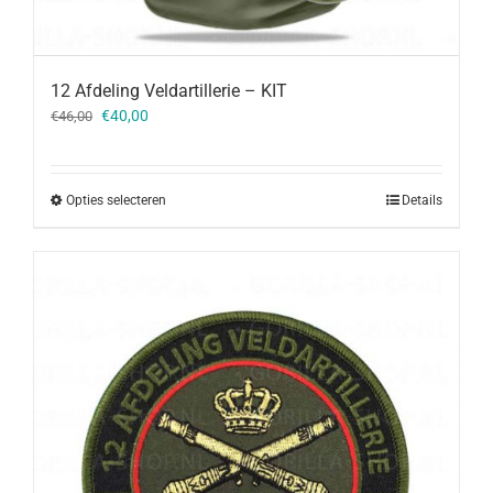
12 Afdeling Veldartillerie – KIT
Oorspronkelijke
Huidige
€
40,00
€
46,00
prijs
prijs
was:
is:
€46,00.
€40,00.
Opties selecteren
Details