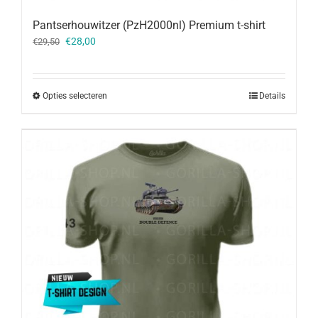
Pantserhouwitzer (PzH2000nl) Premium t-shirt
Oorspronkelijke
Huidige
€
28,00
€
29,50
prijs
prijs
was:
is:
€29,50.
€28,00.
Opties selecteren
Details