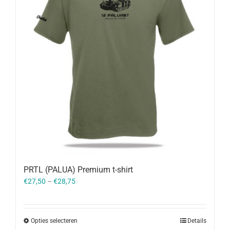
PRTL (PALUA) Premium t-shirt
€
27,50
–
€
28,75
Opties selecteren
Details