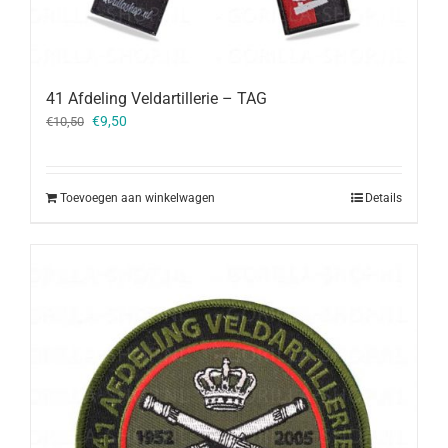
41 Afdeling Veldartillerie – TAG
Oorspronkelijke
Huidige
€
9,50
€
10,50
prijs
prijs
was:
is:
€10,50.
€9,50.
Toevoegen aan winkelwagen
Details