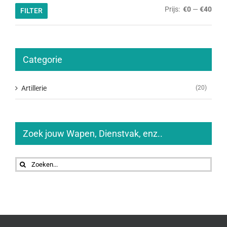
Min.
Max.
Prijs:
€0
—
€40
FILTER
prijs
prijs
Categorie
Artillerie
(20)
Zoek jouw Wapen, Dienstvak, enz..
Zoeken
naar: