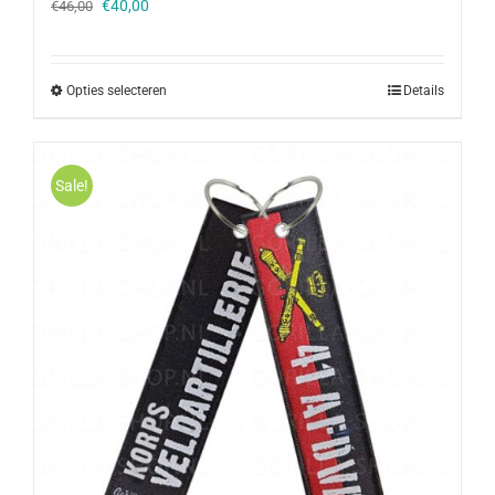
Oorspronkelijke
Huidige
€
40,00
€
46,00
prijs
prijs
was:
is:
€46,00.
€40,00.
Opties selecteren
Details
Sale!