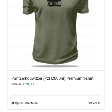
Pantserhouwitzer (PzH2000nl) Premium t-shirt
Oorspronkelijke
Huidige
€
28,00
€
29,50
prijs
prijs
was:
is:
€29,50.
€28,00.
Opties selecteren
Details