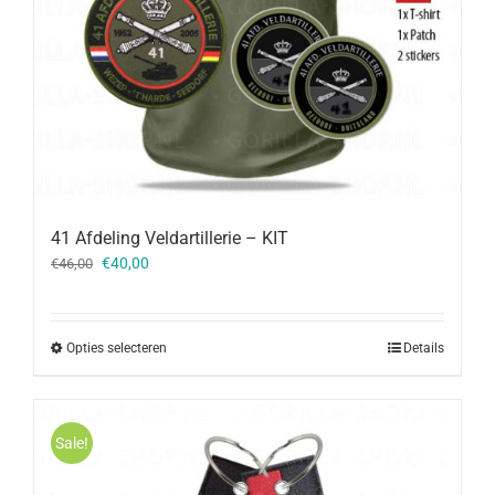
41 Afdeling Veldartillerie – KIT
Oorspronkelijke
Huidige
€
40,00
€
46,00
prijs
prijs
was:
is:
€46,00.
€40,00.
Opties selecteren
Details
Sale!