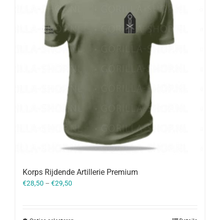
Korps Rijdende Artillerie Premium
€
28,50
–
€
29,50