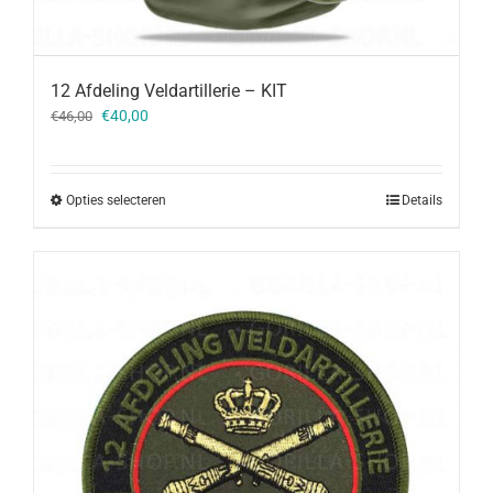
12 Afdeling Veldartillerie – KIT
Oorspronkelijke
Huidige
€
40,00
€
46,00
prijs
prijs
was:
is:
€46,00.
€40,00.
Opties selecteren
Details