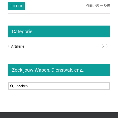
Min.
Max.
Prijs:
€0
—
€40
FILTER
prijs
prijs
Categorie
Artillerie
(20)
Zoek jouw Wapen, Dienstvak, enz..
Zoeken
naar: