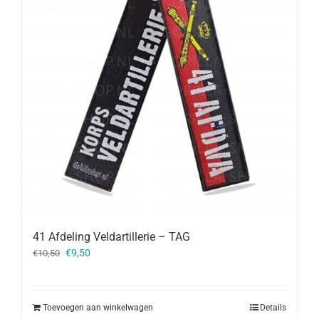
41 Afdeling Veldartillerie – TAG
Oorspronkelijke
Huidige
€
9,50
€
10,50
prijs
prijs
was:
is:
€10,50.
€9,50.
Toevoegen aan winkelwagen
Details