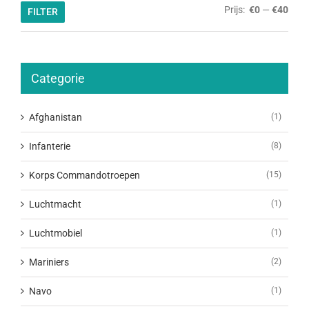
Min.
Max.
Prijs:
€0
—
€40
FILTER
prijs
prijs
Categorie
Afghanistan
(1)
Infanterie
(8)
Korps Commandotroepen
(15)
Luchtmacht
(1)
Luchtmobiel
(1)
Mariniers
(2)
Navo
(1)