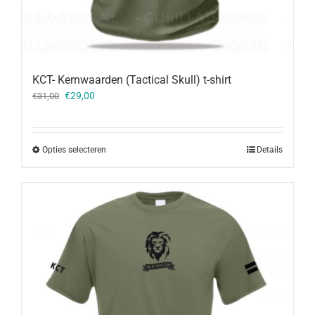
KCT- Kernwaarden (Tactical Skull) t-shirt
Oorspronkelijke
Huidige
€
29,00
€
31,00
prijs
prijs
was:
is:
€31,00.
€29,00.
Opties selecteren
Details