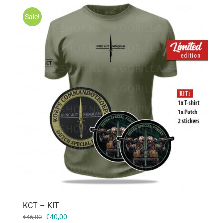
Sale!
KCT – KIT
Oorspronkelijke
Huidige
€
40,00
€
46,00