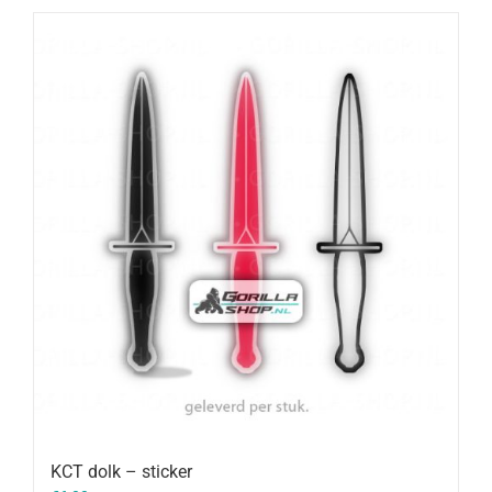
KCT dolk – sticker