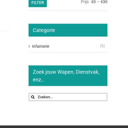
Min.
Max.
Prijs:
€0
—
€30
FILTER
prijs
prijs
Categorie
Infanterie
(1)
Zoek jouw Wapen, Dienstvak,
enz..
Zoeken
naar: