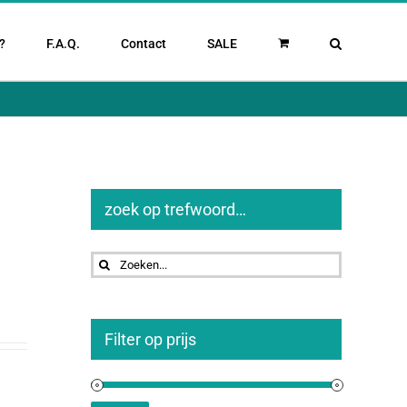
?
F.A.Q.
Contact
SALE
zoek op trefwoord…
Zoeken
naar:
Filter op prijs