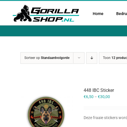
Ga
naar
Home
Bedruk
inhoud
Sorteer op
Standaardvolgorde
Toon
12 produc
448 IBC Sticker
€
6,50
–
€
30,00
Deze fraaie stickers word