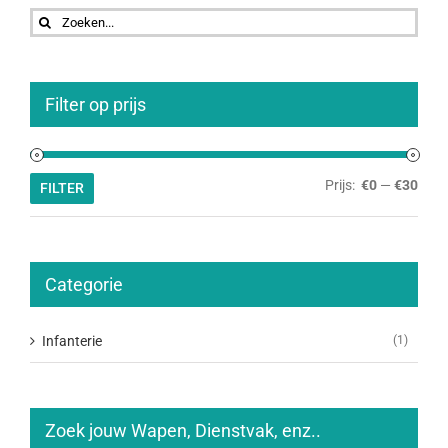
Zoeken
naar:
Filter op prijs
Min.
Max.
Prijs:
€0
—
€30
FILTER
prijs
prijs
Categorie
Infanterie
(1)
Zoek jouw Wapen, Dienstvak, enz..